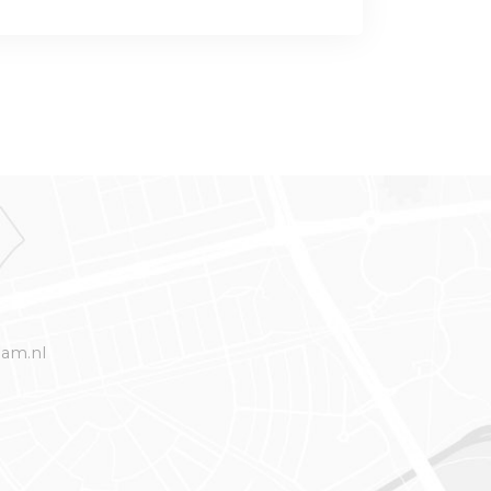
dam.nl
3