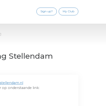
Sign up?
My Club
ng Stellendam
stellendam.nl
 op onderstaande link: