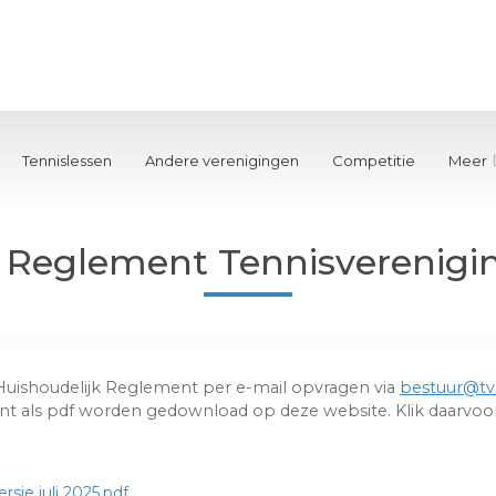
Tennislessen
Andere verenigingen
Competitie
Meer
k Reglement Tennisverenigi
 Huishoudelijk Reglement per e-mail opvragen via
bestuur@tv
nt als pdf worden gedownload op deze website. Klik daarvoor
sie juli 2025.pdf